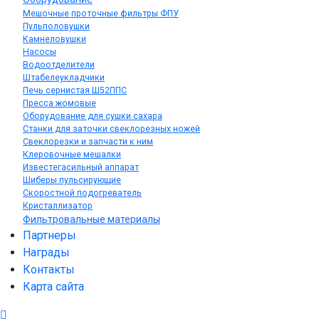
Мешочные проточные фильтры ФПУ
Пульполовушки
Камнеловушки
Насосы
Водоотделители
Штабелеукладчики
Печь сернистая Ш52ППС
Пресса жомовые
Оборудование для сушки сахара
Станки для заточки свеклорезных ножей
Свеклорезки и запчасти к ним
Клеровочные мешалки
Известегасильный аппарат
Шиберы пульсирующие
Скоростной подогреватель
Кристаллизатор
Фильтровальные материалы
Партнеры
Награды
Контакты
Карта сайта