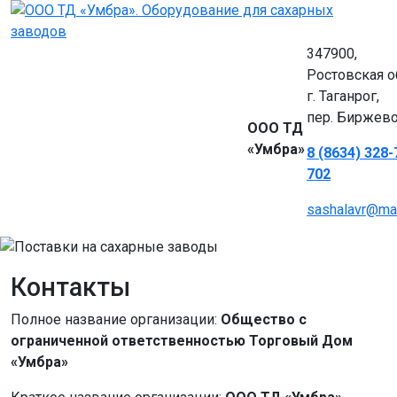
347900,
Ростовская об
г. Таганрог,
пер. Биржево
ООО ТД
«Умбра»
8 (8634) 328-
702
sashalavr@mai
Контакты
Полное название организации:
Общество с
ограниченной ответственностью Торговый Дом
«Умбра»